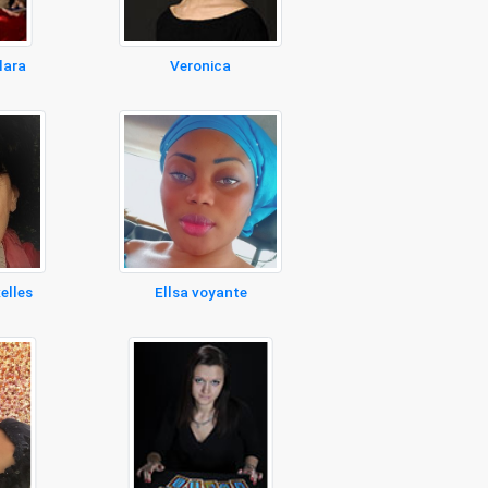
lara
Veronica
elles
Ellsa voyante