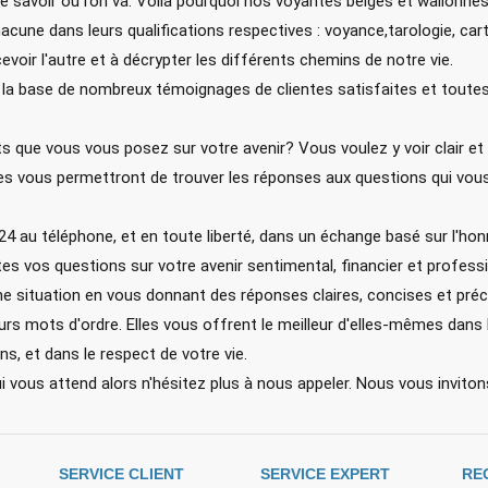
 savoir où l’on va. Voilà pourquoi nos voyantes belges et wallonn
acune dans leurs qualifications respectives : voyance,tarologie, cart
voir l'autre et à décrypter les différents chemins de notre vie.
la base de nombreux témoignages de clientes satisfaites et toutes on
 que vous vous posez sur votre avenir? Vous voulez y voir clair et 
 vous permettront de trouver les réponses aux questions qui vous 
au téléphone, et en toute liberté, dans un échange basé sur l'honnê
s vos questions sur votre avenir sentimental, financier et professi
ne situation en vous donnant des réponses claires, concises et préc
urs mots d'ordre. Elles vous offrent le meilleur d'elles-mêmes dans 
s, et dans le respect de votre vie.
ui vous attend alors n'hésitez plus à nous appeler. Nous vous invitons
SERVICE CLIENT
SERVICE EXPERT
RE