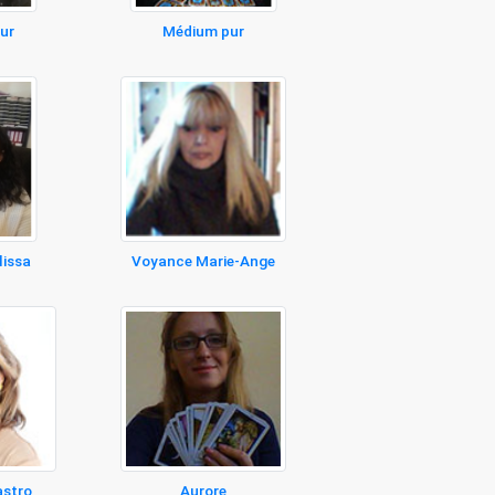
ur
Médium pur
lissa
Voyance Marie-Ange
astro
Aurore