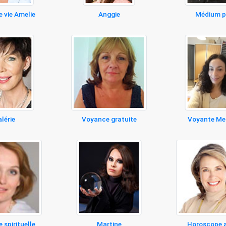
 vie Amelie
Anggie
Médium p
lérie
Voyance gratuite
Voyante Me
 spirituelle
Martine
Horoscope 