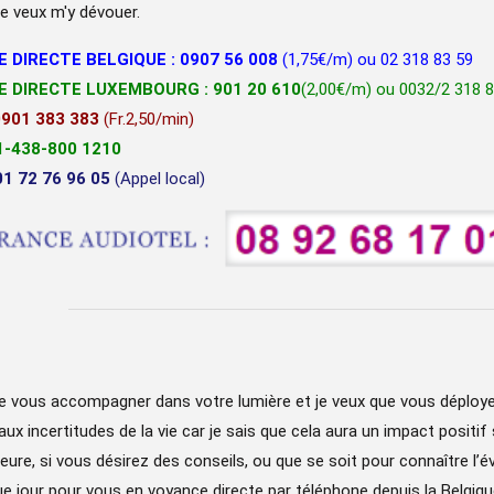
Je veux m'y dévouer.
E DIRECTE BELGIQUE : 0907 56 008
(1,75€/m) ou 02 318 83 59
E DIRECTE LUXEMBOURG : 901 20 610
(2,00€/m) ou 0032/2 318 8
0901 383 383
(Fr.2,50/min)
 1-438-800 1210
01 72 76 96 05
(Appel local)
e vous accompagner dans votre lumière et je veux que vous déployez 
aux incertitudes de la vie car je sais que cela aura un impact positif 
ieure, si vous désirez des conseils, ou que se soit pour connaître l’év
e jour pour vous en voyance directe par téléphone depuis la Belgiqu