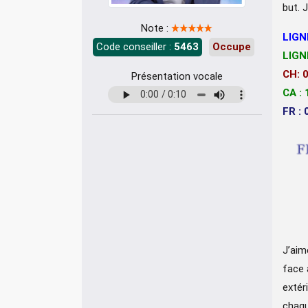
but. 
Note :
LIGN
Code conseiller :
5463
Occupe
LIGN
CH: 
Présentation vocale
CA :
FR : 
J’aim
face 
extér
chaqu