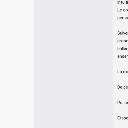
intui
Le co
perso
Suive
propo
brill
ensem
La mi
De ce
Porté
Etape