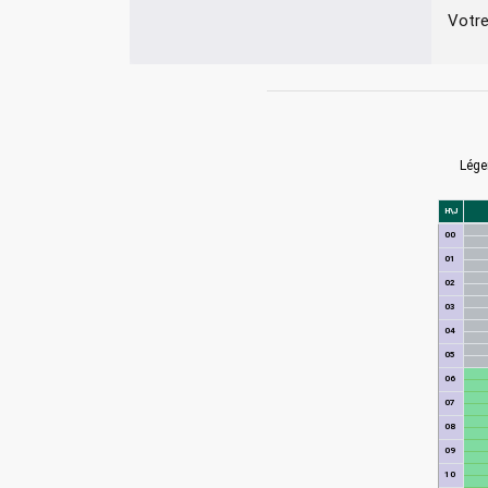
Votre
Lége
H\J
00
01
02
03
04
05
06
07
08
09
10