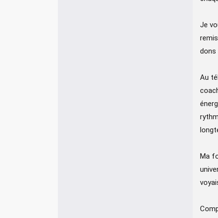
Je vo
remis
dons 
Au té
coach
énerg
rythm
longt
Ma fo
unive
voyais
Compr