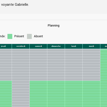
 voyante Gabrielle.
Planning
nde :
Présent
Absent
jeudi
vendredi
samedi
dimanche
lundi
mardi
me