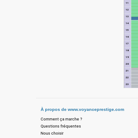
11
12
13
14
15
16
17
18
19
20
21
22
23
À propos de www.voyanceprestige.com
Comment ça marche ?
Questions fréquentes
Nous choisir