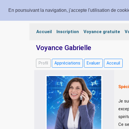
En poursuivant la navigation, j'accepte l'utilisation de cook
Voyance Prestige
Accueil
Inscription
Voyance gratuite
V
Voyance Gabrielle
Profil
Appréciations
Evaluer
Acceuil
Spéci
Je su
excep
spiri
Ce se