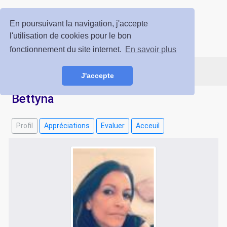
Voyance Prestige
En poursuivant la navigation, j'accepte
l'utilisation de cookies pour le bon
ESPACE CLIENT
INSCRIPTION GRATUITE
fonctionnement du site internet.
En savoir plus
J'accepte
Bettyna
Profil
Appréciations
Evaluer
Acceuil