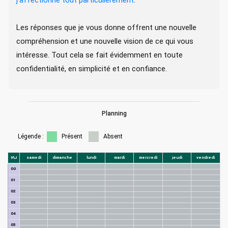
j'affectionne tout particulièrement
.
Les réponses que je vous donne offrent une nouvelle
compréhension et une nouvelle vision de ce qui vous
intéresse. Tout cela se fait évidemment en toute
confidentialité, en simplicité et en confiance.
Planning
Légende :
Présent
Absent
H\J
samedi
dimanche
lundi
mardi
mercredi
jeudi
vendredi
00
01
02
03
04
05