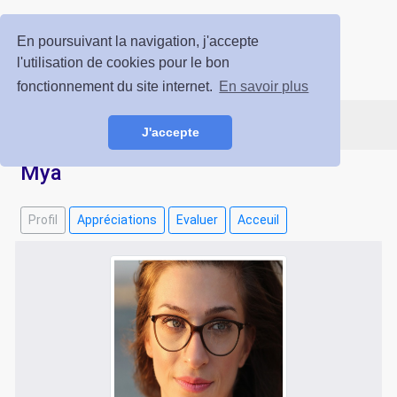
Voyance Prestige
En poursuivant la navigation, j'accepte
l'utilisation de cookies pour le bon
ESPACE CLIENT
INSCRIPTION GRATUITE
fonctionnement du site internet.
En savoir plus
J'accepte
Mya
Profil
Appréciations
Evaluer
Acceuil